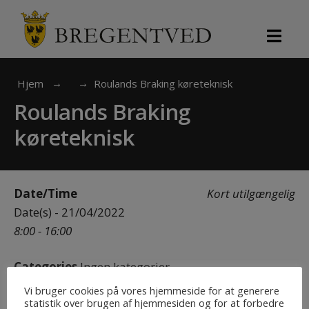
Search
Skip
for:
to
content
Hjem
Roulands Braking køreteknisk
Roulands Braking
køreteknisk
Date/Time
Kort utilgængelig
Date(s) - 21/04/2022
8:00 - 16:00
Categories
Ingen kategorier
Vi bruger cookies på vores hjemmeside for at generere
statistik over brugen af hjemmesiden og for at forbedre