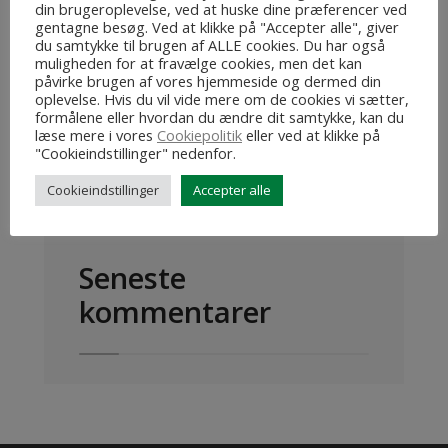
din brugeroplevelse, ved at huske dine præferencer ved
gentagne besøg. Ved at klikke på "Accepter alle", giver
du samtykke til brugen af ALLE cookies. Du har også
muligheden for at fravælge cookies, men det kan
påvirke brugen af vores hjemmeside og dermed din
oplevelse. Hvis du vil vide mere om de cookies vi sætter,
Search
formålene eller hvordan du ændre dit samtykke, kan du
Search
læse mere i vores
Cookiepolitik
eller ved at klikke på
for:
"Cookieindstillinger" nedenfor.
Cookieindstillinger
Accepter alle
Seneste
kommentarer