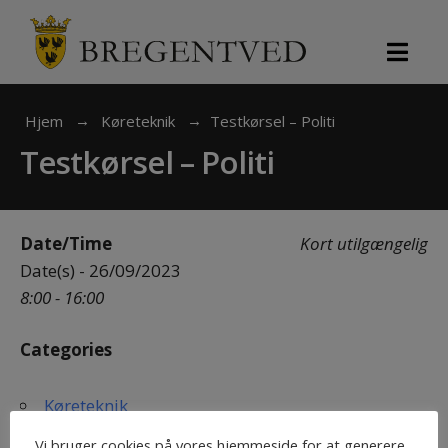
Search
Skip
for:
to
content
Hjem
Køreteknik
Testkørsel – Politi
Testkørsel – Politi
Date/Time
Kort utilgængelig
Date(s) - 26/09/2023
8:00 - 16:00
Categories
Køreteknik
Vi bruger cookies på vores hjemmeside for at generere