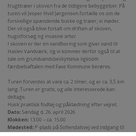
frugttræer i skoven fra de tidligere bebyggelser. På
turen vil Jesper Hvid Jørgensen fortælle os om de
forskellige spændende buske og træer, vi møder.
Der vil også blive fortalt om driften af skoven,
hugstforsøg og invasive arter.
I skoven er der en vandboring som giver vand til
Haslev Vandværk, og vi kommer derfor også til at
tale om grundvandsbeskyttelse ligesom
færdselsaftalen med Faxe Kommune berøres.
Turen forventes at vare ca. 2 timer, og er ca. 3,5 km
lang. Turen er gratis, og alle interesserede kan
deltage.
Husk praktisk fodtøj og påklædning efter vejret.
Dato:
Søndag d. 26. april 2026
Klokken:
13.00 – ca. 15.00
Mødested:
P-plads på Sofiendalsvej ved indgang til
Haslev Orned