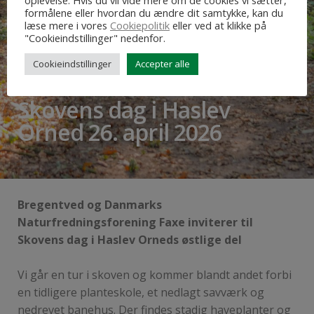
oplevelse. Hvis du vil vide mere om de cookies vi sætter,
formålene eller hvordan du ændre dit samtykke, kan du
læse mere i vores
Cookiepolitik
eller ved at klikke på
"Cookieindstillinger" nedenfor.
Cookieindstillinger
Accepter alle
Skovens dag i Haslev
Orned 26. april 2026
Bregentved og
Danmarks
Naturfredningsforening Faxe inviterer til
Skovens dag i Haslev Orneds østlige del
Vi går en tur i skoven og kommer blandt andet forbi
en tidligere planteskole, et nedlagt savværk og
nedrevet banehus. Der findes stadig haveplanter og